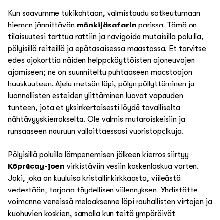
Kun saavumme tukikohtaan, valmistaudu sotkeutumaan
hieman jännittävän
mönkijäsafarin
parissa. Tämä on
tilaisuutesi tarttua rattiin ja navigoida mutaisilla poluilla,
pölyisillä reiteillä ja epätasaisessa maastossa. Et tarvitse
edes ajokorttia näiden helppokäyttöisten ajoneuvojen
ajamiseen; ne on suunniteltu puhtaaseen maastoajon
hauskuuteen. Ajelu metsän läpi, pölyn pöllyttäminen ja
luonnollisten esteiden ylittäminen luovat vapauden
tunteen, jota et yksinkertaisesti löydä tavalliselta
nähtävyyskierrokselta. Ole valmis mutaroiskeisiin ja
runsaaseen nauruun valloittaessasi vuoristopolkuja.
Pölyisillä poluilla lämpenemisen jälkeen kierros siirtyy
Köprüçay-joen
virkistäviin vesiin koskenlaskua varten.
Joki, joka on kuuluisa kristallinkirkkaasta, viileästä
vedestään, tarjoaa täydellisen viilennyksen. Yhdistätte
voimanne veneissä meloaksenne läpi rauhallisten virtojen ja
kuohuvien koskien, samalla kun teitä ympäröivät