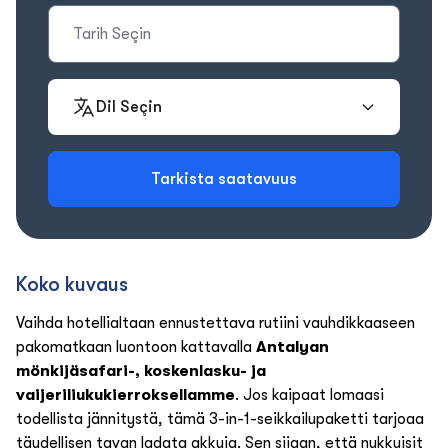
Dil Seçin
Tarkista saatavuus
Koko kuvaus
Vaihda hotellialtaan ennustettava rutiini vauhdikkaaseen
pakomatkaan luontoon kattavalla
Antalyan
mönkijäsafari-, koskenlasku- ja
vaijeriliukukierroksellamme
. Jos kaipaat lomaasi
todellista jännitystä, tämä 3-in-1-seikkailupaketti tarjoaa
täydellisen tavan ladata akkuja. Sen sijaan, että nukkuisit