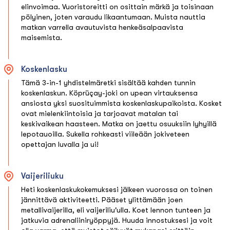
elinvoimaa. Vuoristoreitti on osittain märkä ja toisinaan
pölyinen, joten varaudu likaantumaan. Muista nauttia
matkan varrella avautuvista henkeäsalpaavista
maisemista.
Koskenlasku
Tämä 3-in-1 yhdistelmäretki sisältää kahden tunnin
koskenlaskun. Köprüçay-joki on upean virtauksensa
ansiosta yksi suosituimmista koskenlaskupaikoista. Kosket
ovat mielenkiintoisia ja tarjoavat matalan tai
keskivaikean haasteen. Matka on jaettu osuuksiin lyhyillä
lepotauoilla. Sukella rohkeasti viileään jokiveteen
opettajan luvalla ja ui!
Vaijeriliuku
Heti koskenlaskukokemuksesi jälkeen vuorossa on toinen
jännittävä aktiviteetti. Pääset ylittämään joen
metallivaijerilla, eli vaijeriliu'ulla. Koet lennon tunteen ja
jatkuvia adrenaliiniryöppyjä. Huuda innostuksesi ja voit