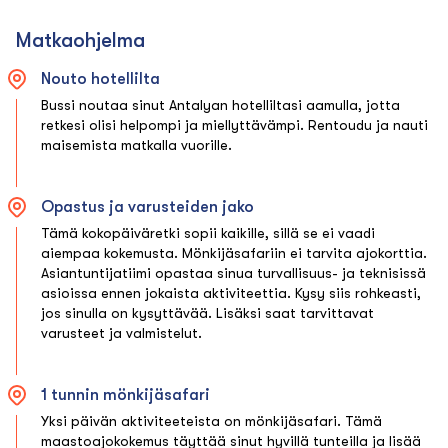
Matkaohjelma
Nouto hotellilta
Bussi noutaa sinut Antalyan hotelliltasi aamulla, jotta
retkesi olisi helpompi ja miellyttävämpi. Rentoudu ja nauti
maisemista matkalla vuorille.
Opastus ja varusteiden jako
Tämä kokopäiväretki sopii kaikille, sillä se ei vaadi
aiempaa kokemusta. Mönkijäsafariin ei tarvita ajokorttia.
Asiantuntijatiimi opastaa sinua turvallisuus- ja teknisissä
asioissa ennen jokaista aktiviteettia. Kysy siis rohkeasti,
jos sinulla on kysyttävää. Lisäksi saat tarvittavat
varusteet ja valmistelut.
1 tunnin mönkijäsafari
Yksi päivän aktiviteeteista on mönkijäsafari. Tämä
maastoajokokemus täyttää sinut hyvillä tunteilla ja lisää