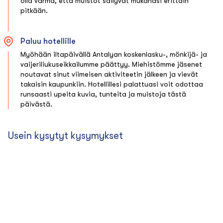
olla varma, että muistot säilyvät mukanasi erittäin
pitkään.
Paluu hotellille
Myöhään iltapäivällä Antalyan koskenlasku-, mönkijä- ja
vaijeriliukuseikkailumme päättyy. Miehistömme jäsenet
noutavat sinut viimeisen aktiviteetin jälkeen ja vievät
takaisin kaupunkiin. Hotellillesi palattuasi voit odottaa
runsaasti upeita kuvia, tunteita ja muistoja tästä
päivästä.
Usein kysytyt kysymykset