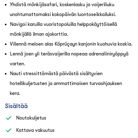
Yhdistä mönkijäsafari, koskenlasku ja vaijeriliuku
unohtumattomaksi kokopäivän luontoseikkailuksi.
Navigoi karuilla vuoristopoluilla helppokäyttöisellä
mönkijällä ilman ajokorttia.
Viilennä meloen alas Köprüçayn kanjonin kuohuvia koskia.
Lennä joen yli teräsvaijerilla nopeaa adrenaliiniryöppyä
varten.
Nauti stressittömästä päivästä sisältyvien
hotellikuljetusten ja ammattimaisen turvaohjauksen
kera.
Sisältää
Noutokuljetus
Kattava vakuutus