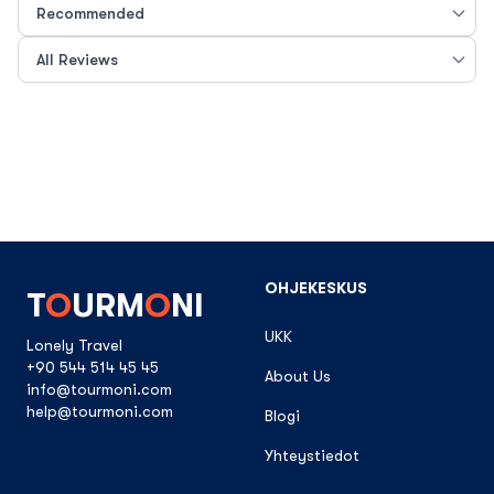
OHJEKESKUS
T
O
URM
O
NI
UKK
Lonely Travel
+90 544 514 45 45
About Us
info@tourmoni.com
help@tourmoni.com
Blogi
Yhteystiedot