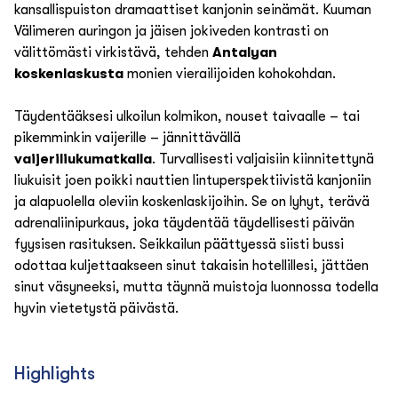
kansallispuiston dramaattiset kanjonin seinämät. Kuuman
Välimeren auringon ja jäisen jokiveden kontrasti on
välittömästi virkistävä, tehden
Antalyan
koskenlaskusta
monien vierailijoiden kohokohdan.
Täydentääksesi ulkoilun kolmikon, nouset taivaalle – tai
pikemminkin vaijerille – jännittävällä
vaijeriliukumatkalla
. Turvallisesti valjaisiin kiinnitettynä
liukuisit joen poikki nauttien lintuperspektiivistä kanjoniin
ja alapuolella oleviin koskenlaskijoihin. Se on lyhyt, terävä
adrenaliinipurkaus, joka täydentää täydellisesti päivän
fyysisen rasituksen. Seikkailun päättyessä siisti bussi
odottaa kuljettaakseen sinut takaisin hotellillesi, jättäen
sinut väsyneeksi, mutta täynnä muistoja luonnossa todella
hyvin vietetystä päivästä.
Highlights