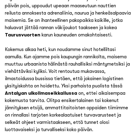
päivän pois, uppoudut upeaan maaseutuun nauttien
reilusta annoksesta adrenaliinia, naurua ja henkeäsalpaavia
maisemia. Se on ihanteellinen pakopaikka kaikille, jotka
haluavat jättää rannan väkijoukot taakseen ja kokea
Taurusvuorten
karun kauneuden omakohtaisesti.
Kokemus alkaa heti, kun noudamme sinut hotelliltasi
aamulla. Kun ajamme pois kaupungin rannikolta, maisema
muuttuu urbaanista hälinästä rauhallisiksi mäntymetsiksi ja
viehättäviksi kyliksi. Voit rentoutua mukavassa,
ilmastoidussa bussissa tietäen, että jokainen logistinen
yksityiskohta on hoidettu. Yksi parhaista puolista tässä
Antalyan ulkoilmaseikkailussa
on, ettei aikaisempaa
kokemusta tarvita. Olitpa ensikertalainen tai kokenut
jännityksen etsijä, ammattitaitoisten oppaiden tiimimme
on rinnallasi tarjoten korkealaatuiset turvavarusteet ja
selkeät ohjeet varmistaakseen, että tunnet olosi
luottavaiseksi ja turvalliseksi koko päivän.