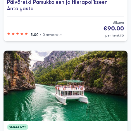
Päiväretki Pamukkaleen ja Hierapolikseen
miten he ovat tasapainottaneet suosittuja
Antalyasta
turistikohteita niiden piilotettujen helmien
kanssa, jotka saavat sinut tuntemaan kuin
Alkaen
€90.00
olisit kompastunut omaan salaiseen
5.00
0 arvostelut
per henkilö
nurkkaan Turkkia.
Parhaat tekemiset Antalyassa Turkissa
vaihtelevat adrenaliinia pumppaavista
täysin rentouttaviin. Kuvittele aloittavasi
aamusi kuumailmapallolennolla muinaisten
raunioiden yllä (kyllä, se ei ole vain
Kappadokia, joka tarjoaa näitä!), jonka
jälkeen pulahdus Konyaaltin rannan
kristallinkirkkaissa vesissä. Antalyan retkien
valikoima on räjähtänyt vaihtoehdoilla –
VARAA NYT