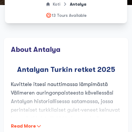
Koti
Antalya
13 Tours Available
About Antalya
Antalyan Turkin retket 2025
Kuvittele itsesi nauttimassa lämpimästä
Välimeren auringonpaisteesta kävellessäsi
Antalyan historiallisessa satamassa, jossa
perinteiset turkkilaiset gulet-veneet keinuvat
lempeästi kristallinkirkkaissa vesissä.
Read More
Brittiläisille lomailijoille, jotka etsivät pakoa