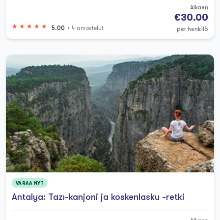
Alkaen
€30.00
5.00
4 arvostelut
per henkilö
VARAA NYT
Antalya: Tazı-kanjoni ja koskenlasku -retki