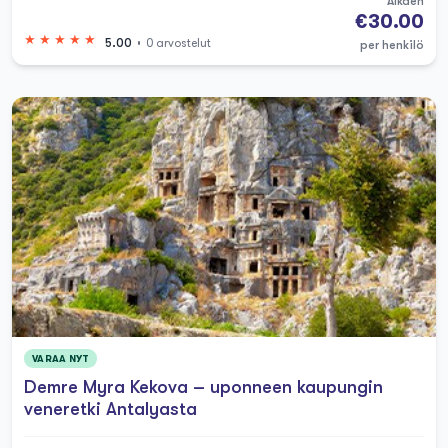
Alkaen
€30.00
5.00
0 arvostelut
per henkilö
VARAA NYT
Demre Myra Kekova – uponneen kaupungin
veneretki Antalyasta