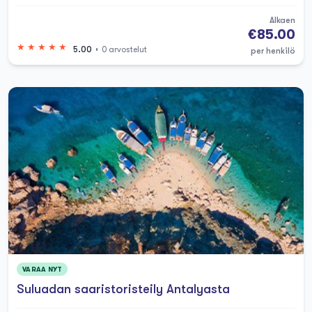
samanlaisiin kokemuksiin Espanjassa tai
Alkaen
€85.00
Kreikassa.
5.00
0 arvostelut
per henkilö
Kuumat vinkit vuodelle 2025:
Vihreän Kanjonin risteily - ehdoton pakko!
Vesi on epätodellisen smaragdinvihreä
Hanki yksityinen veneretki, jos voit jakaa
kustannukset ystävien kanssa - paljon
parempi kuin ruuhkaiset retket
Suluada-saari on uskomat
VARAA NYT
Suluadan saaristoristeily Antalyasta