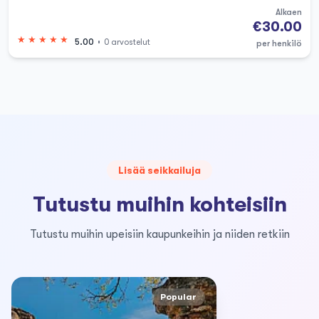
Alkaen
€30.00
5.00
0 arvostelut
per henkilö
Lisää seikkailuja
Tutustu muihin kohteisiin
Tutustu muihin upeisiin kaupunkeihin ja niiden retkiin
Popular