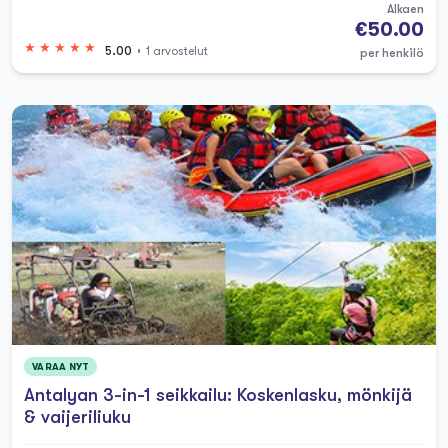
Alkaen
€50.00
5.00
1 arvostelut
per henkilö
VARAA NYT
Antalyan 3-in-1 seikkailu: Koskenlasku, mönkijä
& vaijeriliuku