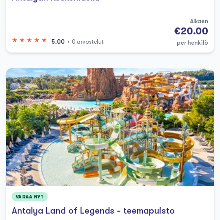
veneretkiä viime kesän oleskeluni aikana,
voin kertoa, ettei mikään vedä vertoja
Alkaen
€20.00
Antalyan veneretkelle paetaksesi kaupungin
5.00
0 arvostelut
per henkilö
vilskettä ja hälinää. Puolipäiväiset
veneretkivaihtoehdot ovat erityisen loistavia
perheille - katselimme delfiinejä, jotka
leikkivät vanavedessämme, samalla kun
miehistö valmisti suussa sulavan
grillilounaaan suoraan kannella. Olipa
kyseessä luksus Antalyan purjehdusretki
yksityisellä palvelulla tai haluatko liittyä
uskomattoman hauskaan
Merirosvoveneretkeen, jossa miehistö
pukeutuu (täydellinen lasten
VARAA NYT
viihdyttämiseen), Antalyan veneretken hinta
Antalya Land of Legends - teemapuisto
on yllättävän kohtuullinen verrattuna