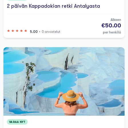
2 päivän Kappadokian retki Antalyasta
Antalyan päiväretkipaketit
2025
Alkaen
€50.00
5.00
0 arvostelut
per henkilö
Kaipaatko kunnon lomaa rikkomatta
pankkia? Vuoden 2025 retkipaketit
Antalyassa ovat ehdoton löytö verrattuna
Costa del Soliin tai Kreikan saariin.
Vierailuilta Antalyaan he voivat kertoa
sinulle, että aktiviteetit Turkin Antalyassa
ovat loputtomat – sinun täytyy suunnitella
päiväsi viisaasti mahtuakseen kaiken!
Paikalliset matkanjärjestäjät ovat todella
parantaneet peliään, tarjoten kaikkea
rennoista veneretkistä sydäntä pumppaaviin
VARAA NYT
seikkailuihin. Mikä kiinnitti huomioni oli,