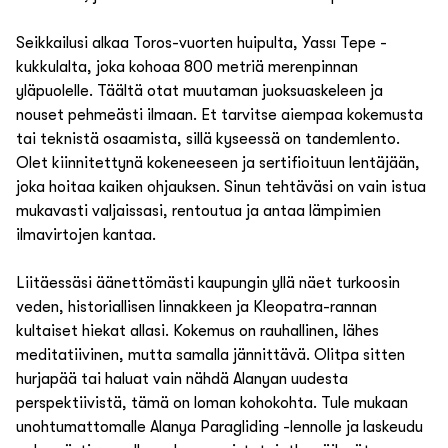
Seikkailusi alkaa Toros-vuorten huipulta, Yassı Tepe -
kukkulalta, joka kohoaa 800 metriä merenpinnan
yläpuolelle. Täältä otat muutaman juoksuaskeleen ja
nouset pehmeästi ilmaan. Et tarvitse aiempaa kokemusta
tai teknistä osaamista, sillä kyseessä on tandemlento.
Olet kiinnitettynä kokeneeseen ja sertifioituun lentäjään,
joka hoitaa kaiken ohjauksen. Sinun tehtäväsi on vain istua
mukavasti valjaissasi, rentoutua ja antaa lämpimien
ilmavirtojen kantaa.
Liitäessäsi äänettömästi kaupungin yllä näet turkoosin
veden, historiallisen linnakkeen ja Kleopatra-rannan
kultaiset hiekat allasi. Kokemus on rauhallinen, lähes
meditatiivinen, mutta samalla jännittävä. Olitpa sitten
hurjapää tai haluat vain nähdä Alanyan uudesta
perspektiivistä, tämä on loman kohokohta. Tule mukaan
unohtumattomalle Alanya Paragliding -lennolle ja laskeudu