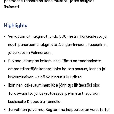
pehmeästi rannalle mukana muistot, jotka säilyvät
ikuisesti.
Highlights
Verrattomat näkymät: Liidä 800 metrin korkeudesta ja
nauti panoraamanäkymistä Alanyan linnaan, kaupunkiin
ja turkoosiin Välimereen.
Ei vaadi aiempaa kokemusta: Tämä on tandemlento
ammattilentäjän kanssa, joka hoitaa nousun, lennon ja
laskeutumisen – sinä vain nautit kyydistä.
Ikoninen laskeutuminen: Koe jännitys liitäessäsi alas
Toros-vuorilta ja laskeutuessasi pehmeästi suoraan
kuuluisalle Kleopatra-rannalle.
Turvallinen ja varma: Käytämme huippuluokan varusteita