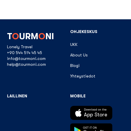
OHJEKESKUS
T
O
URM
O
NI
UKK
Lonely Travel
+90 544 514 45 45
About Us
info@tourmoni.com
help@tourmoni.com
Blogi
Yhteystiedot
LAILLINEN
MOBILE
Download on the
App Store
GET IT ON