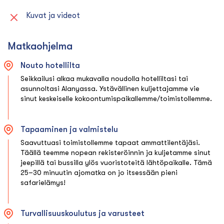
Kuvat ja videot
Matkaohjelma
Nouto hotellilta
Seikkailusi alkaa mukavalla noudolla hotelliltasi tai
asunnoltasi Alanyassa. Ystävällinen kuljettajamme vie
sinut keskeiselle kokoontumispaikallemme/toimistollemme.
Tapaaminen ja valmistelu
Saavuttuasi toimistollemme tapaat ammattilentäjäsi.
Täällä teemme nopean rekisteröinnin ja kuljetamme sinut
jeepillä tai bussilla ylös vuoristoteitä lähtöpaikalle. Tämä
25–30 minuutin ajomatka on jo itsessään pieni
safarielämys!
Turvallisuuskoulutus ja varusteet