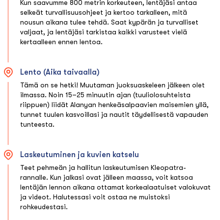
Kun saavumme 800 metrin korkeuteen, lentäjäsi antaa
selkeät turvallisuusohjeet ja kertoo tarkalleen, mitä
nousun aikana tulee tehdä. Saat kypärän ja turvalliset
valjaat, ja lentäjäsi tarkistaa kaikki varusteet vielä
kertaalleen ennen lentoa.
Lento (Aika taivaalla)
Tämä on se hetki! Muutaman juoksuaskeleen jälkeen olet
ilmassa. Noin 15–25 minuutin ajan (tuuliolosuhteista
riippuen) liidät Alanyan henkeäsalpaavien maisemien yllä,
tunnet tuulen kasvoillasi ja nautit täydellisestä vapauden
tunteesta.
Laskeutuminen ja kuvien katselu
Teet pehmeän ja hallitun laskeutumisen Kleopatra-
rannalle. Kun jalkasi ovat jälleen maassa, voit katsoa
lentäjän lennon aikana ottamat korkealaatuiset valokuvat
ja videot. Halutessasi voit ostaa ne muistoksi
rohkeudestasi.